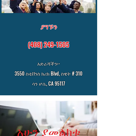
ያግኙን
(408) 249-1505
አድራሻችን፡-
3550 ስቲቨንስ ክሪክ Blvd, ስዊት # 310
ሳን ሆሴ, CA 95117
አሁን ያመልክቱ