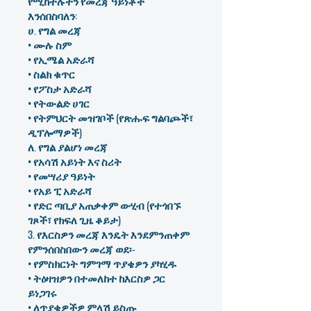
የሚከተሉትን የመረጃ ዓይነቶች
እንሰበስባለን:
ሀ. የግል መረጃ
• ሙሉ ስም
• የኢሜል አድራሻ
• ስልክ ቁጥር
• የፖስታ አድራሻ
• የትውልድ ሀገር
• የትምህርት መዝገቦች (የጽሑፍ ግልባጮች፣
ዲፕሎማዎች)
ለ. የግል ያልሆነ መረጃ
• የአሳሽ አይነት እና ስሪት
• የመሣሪያ ዓይነት
• የአይ ፒ አድራሻ
• የድር ጣቢያ አጠቃቀም ውሂብ (የተጎበኙ
ገጾች፣ የክፍለ ጊዜ ቆይታ)
3. የእርስዎን መረጃ እንዴት እንደምንጠቀም
የምንሰበስበውን መረጃ ወደ፡-
• የምስክርነት ግምገማ ጥያቄዎን ያካሂዱ
• ትዕዛዝዎን በተመለከተ ከእርስዎ ጋር
ይነጋገሩ
• ለጥያቄዎችዎ ምላሽ ይስጡ