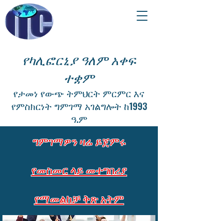
የካሊፎርኒያ ዓለም አቀፍ
ተቋም
የታመነ የውጭ ትምህርት ምርምር እና
የምስክርነት ግምገማ አገልግሎት ከ1993
ዓ.ም
ግምገማዎን ዛሬ ይጀምሩ
የመስመር ላይ መተግበሪያ
የማመልከቻ ቅጽ አትም