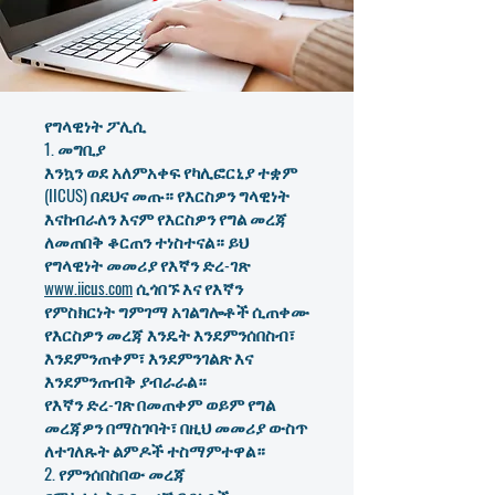
የግላዊነት ፖሊሲ
1. መግቢያ
እንኳን ወደ አለምአቀፍ የካሊፎርኒያ ተቋም
(IICUS) በደህና መጡ። የእርስዎን ግላዊነት
እናከብራለን እናም የእርስዎን የግል መረጃ
ለመጠበቅ ቆርጠን ተነስተናል። ይህ
የግላዊነት መመሪያ የእኛን ድረ-ገጽ
www.iicus.com
ሲጎበኙ እና የእኛን
የምስክርነት ግምገማ አገልግሎቶች ሲጠቀሙ
የእርስዎን መረጃ እንዴት እንደምንሰበስብ፣
እንደምንጠቀም፣ እንደምንገልጽ እና
እንደምንጠብቅ ያብራራል።
የእኛን ድረ-ገጽ በመጠቀም ወይም የግል
መረጃዎን በማስገባት፣ በዚህ መመሪያ ውስጥ
ለተገለጹት ልምዶች ተስማምተዋል።
2. የምንሰበስበው መረጃ