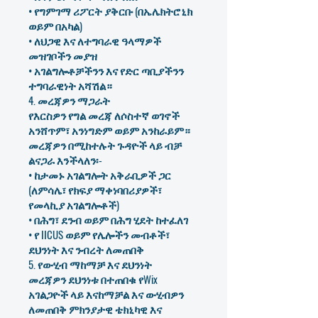
• የግምገማ ሪፖርት ያቅርቡ (በኤሌክትሮኒክ
ወይም በአካል)
• ለህጋዊ እና ለተግባራዊ ዓላማዎች
መዝገቦችን መያዝ
• አገልግሎቶቻችንን እና የድር ጣቢያችንን
ተግባራዊነት አሻሽል።
4. መረጃዎን ማጋራት
የእርስዎን የግል መረጃ ለሶስተኛ ወገኖች
አንሸጥም፣ አንነግድም ወይም አንከራይም።
መረጃዎን በሚከተሉት ጉዳዮች ላይ ብቻ
ልናጋራ እንችላለን፡-
• ከታመኑ አገልግሎት አቅራቢዎች ጋር
(ለምሳሌ፣ የክፍያ ማቀነባበሪያዎች፣
የመላኪያ አገልግሎቶች)
• በሕግ፣ ደንብ ወይም በሕግ ሂደት ከተፈለገ
• የ IICUS ወይም የሌሎችን መብቶች፣
ደህንነት እና ንብረት ለመጠበቅ
5. የውሂብ ማከማቻ እና ደህንነት
መረጃዎን ደህንነቱ በተጠበቁ የWix
አገልጋዮች ላይ እናከማቻል እና ውሂብዎን
ለመጠበቅ ምክንያታዊ ቴክኒካዊ እና