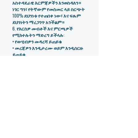
አስተዳደራዊ እርምጃዎችን እንወስዳለን።
ነገር ግን፣ የትኛውም የመስመር ላይ ስርጭት
100% ደህንነቱ የተጠበቀ ነው፣ እና ፍጹም
ደህንነትን ማረጋገጥ አንችልም።
6. የእርስዎ መብቶች እና ምርጫዎች
የሚከተሉትን ማድረግ ይችላሉ:
• የውሂብዎን መዳረሻ ይጠይቁ
• መረጃዎን እንዲታረሙ ወይም እንዲሰርዙ
ይጠይቁ
• ከገበያ ግንኙነቶች መርጠው ይውጡ
• ፈቃድዎን ይሰርዙ (የሚመለከተው ከሆነ)
እነዚህን መብቶች ለመጠቀም በ
info@iicus.com
ኢሜይል ይላኩልን ወይም
በድረ-ገፃችን ላይ ያለውን የመገኛ ቅጽ
ይጠቀሙ።
7. ኩኪዎች እና የመከታተያ ቴክኖሎጂዎች
በጣቢያችን ላይ ያለዎትን ልምድ ለማሻሻል
ኩኪዎችን እና የትንታኔ መሳሪያዎችን (እንደ
ዊክስ ትንታኔ ወይም ጉግል አናሌቲክስ ያሉ)
እንጠቀማለን። ኩኪዎች የተጠቃሚ ባህሪን
እና የድር ጣቢያ አፈጻጸምን እንድንረዳ