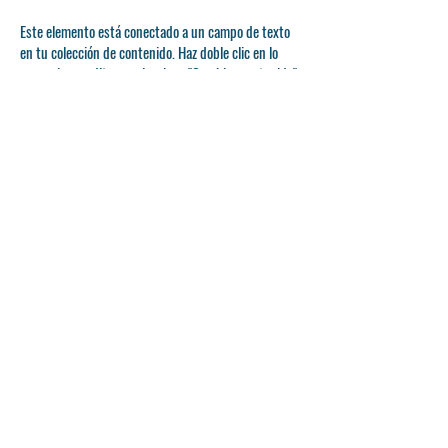
Este elemento está conectado a un campo de texto
en tu colección de contenido. Haz doble clic en lo
que quieras editar y selecciona "Cambiar contenido"
para abrir la colección. ¿Quieres ver y administrar
todas tus colecciones? Haz clic en el icono del
Administrador de contenido en el panel de añadir a
tu izquierda. En el Administrador de contenido,
puedes actualizar elementos, añadir nuevos campos,
crear páginas dinámicas y mucho más.
Tu colección de contenido ya está configurada con
campos y contenido. Añade los tuyos editando cada
campo o importa archivos CSV. Puedes crear
campos para contenido enriquecido, imágenes,
vídeos y mucho más.
Haga doble clic para agregar su propio contenido.
Haga doble clic para agregar su propio contenido.
Haga doble clic para agregar su propio contenido.