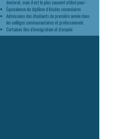
doctorat, mais il est le plus souvent utilisé pour :
Équivalence du diplôme d'études secondaires
Admissions des étudiants de première année dans
les collèges communautaires et professionnels
Certaines fins d'immigration et d'emploi
Analyse cours par cours
Cette évaluation fournit une équivalence américaine
détaillée de chaque diplôme universitaire,
répertoriant tous les cours suivis ainsi que leurs
crédits/unités américains et leurs équivalents de
notes, présentés par ordre chronologique.
Le rapport comprend :
Noms de toutes les institutions fréquentées
Pays d'origine
Diplômes obtenus
Dates de présence et de fin de formation
Identification des cours de première et de deuxième
cycle (si demandé)
Moyenne pondérée cumulative (GPA) calculée par