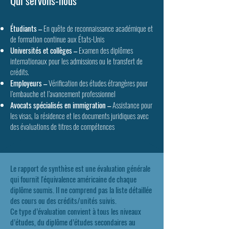
Qui servons-nous
Étudiants –
En quête de reconnaissance académique et
de formation continue aux États-Unis
Universités et collèges –
Examen des diplômes
internationaux pour les admissions ou le transfert de
crédits.
Employeurs –
Vérification des études étrangères pour
l’embauche et l’avancement professionnel
Avocats spécialisés en immigration –
Assistance pour
les visas, la résidence et les documents juridiques avec
des évaluations de titres de compétences
Le rapport de synthèse est une évaluation générale
qui fournit l'équivalence américaine de chaque
diplôme soumis. Il ne comprend pas la liste détaillée
des cours ou des crédits/unités suivis.
Ce type d’évaluation convient à tous les niveaux
d’études, du diplôme d’études secondaires au