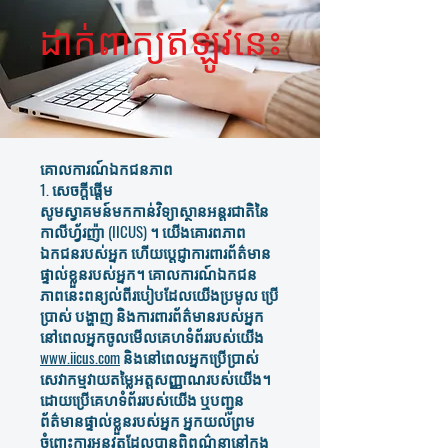
ដាក់ពាក្យឥឡូវនេះ
គោលការណ៍ឯកជនភាព
1. សេចក្តីផ្តើម
សូមស្វាគមន៍មកកាន់វិទ្យាស្ថានអន្តរជាតិនៃ
កាលីហ្វ័រញ៉ា (IICUS) ។ យើងគោរពភាព
ឯកជនរបស់អ្នក ហើយប្តេជ្ញាការពារព័ត៌មាន
ផ្ទាល់ខ្លួនរបស់អ្នក។ គោលការណ៍ឯកជន
ភាពនេះពន្យល់ពីរបៀបដែលយើងប្រមូល ប្រើ
ប្រាស់ បង្ហាញ និងការពារព័ត៌មានរបស់អ្នក
នៅពេលអ្នកចូលមើលគេហទំព័ររបស់យើង
www.iicus.com
និងនៅពេលអ្នកប្រើប្រាស់
សេវាកម្មវាយតម្លៃអត្តសញ្ញាណរបស់យើង។
ដោយប្រើគេហទំព័ររបស់យើង ឬបញ្ជូន
ព័ត៌មានផ្ទាល់ខ្លួនរបស់អ្នក អ្នកយល់ព្រម
ចំពោះការអនុវត្តដែលបានពិពណ៌នានៅក្នុង