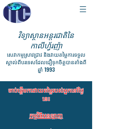
វិទ្យាស្ថានអន្តរជាតិនៃ
កាលីហ្វ័រញ៉ា
សេវាកម្មស្រាវជ្រាវ និងវាយតម្លៃការទទួល
ស្គាល់ពីបរទេសដែលជឿទុកចិត្តបានតាំងពី
ឆ្នាំ 1993
ចាប់ផ្តើមការវាយតម្លៃរបស់អ្នកនៅថ្ងៃ
នេះ
កម្មវិធីអនឡាញ