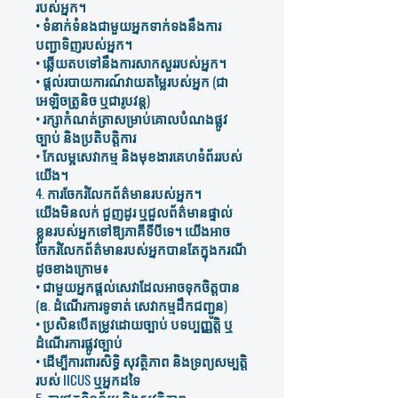
របស់អ្នក។
• ទំនាក់ទំនងជាមួយអ្នកទាក់ទងនឹងការ
បញ្ជាទិញរបស់អ្នក។
• ឆ្លើយតបទៅនឹងការសាកសួររបស់អ្នក។
• ផ្តល់របាយការណ៍វាយតម្លៃរបស់អ្នក (ជា
អេឡិចត្រូនិច ឬជារូបវន្ត)
• រក្សាកំណត់ត្រាសម្រាប់គោលបំណងផ្លូវ
ច្បាប់ និងប្រតិបត្តិការ
• កែលម្អសេវាកម្ម និងមុខងារគេហទំព័ររបស់
យើង។
4. ការចែករំលែកព័ត៌មានរបស់អ្នក។
យើងមិនលក់ ជួញដូរ ឬជួលព័ត៌មានផ្ទាល់
ខ្លួនរបស់អ្នកទៅឱ្យភាគីទីបីទេ។ យើងអាច
ចែករំលែកព័ត៌មានរបស់អ្នកបានតែក្នុងករណី
ដូចខាងក្រោម៖
• ជាមួយអ្នកផ្តល់សេវាដែលអាចទុកចិត្តបាន
(ឧ. ដំណើរការទូទាត់ សេវាកម្មដឹកជញ្ជូន)
• ប្រសិនបើតម្រូវដោយច្បាប់ បទប្បញ្ញត្តិ ឬ
ដំណើរការផ្លូវច្បាប់
• ដើម្បីការពារសិទ្ធិ សុវត្ថិភាព និងទ្រព្យសម្បត្តិ
របស់ IICUS ឬអ្នកដទៃ