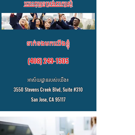
បោះពុម្ពទម្រង់ពាក្យសុំ
ទាក់ទងមកយើងខ្ញុំ
(408) 249-1505
អាស័យដ្ឋានរបស់យើង៖
3550 Stevens Creek Blvd, Suite #310
San Jose, CA 95117