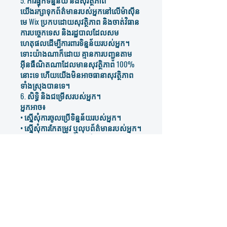
5. ការផ្ទុកទិន្នន័យ និងសុវត្ថិភាព
យើងរក្សាទុកព័ត៌មានរបស់អ្នកនៅលើម៉ាស៊ីន
មេ Wix ប្រកបដោយសុវត្ថិភាព និងចាត់វិធាន
ការបច្ចេកទេស និងរដ្ឋបាលដែលសម
ហេតុផលដើម្បីការពារទិន្នន័យរបស់អ្នក។
ទោះយ៉ាងណាក៏ដោយ គ្មានការបញ្ជូនតាម
អ៊ីនធឺណិតណាដែលមានសុវត្ថិភាព 100%
នោះទេ ហើយយើងមិនអាចធានាសុវត្ថិភាព
ទាំងស្រុងបានទេ។
6. សិទ្ធិ និងជម្រើសរបស់អ្នក។
អ្នកអាច៖
• ស្នើសុំការចូលប្រើទិន្នន័យរបស់អ្នក។
• ស្នើសុំការកែតម្រូវ ឬលុបព័ត៌មានរបស់អ្នក។
• ដកខ្លួនចេញពីការទំនាក់ទំនងទីផ្សារ
• ដកការយល់ព្រមរបស់អ្នក (ប្រសិនបើអាច)
ដើម្បីអនុវត្តសិទ្ធិទាំងនេះ សូមផ្ញើអ៊ីមែលមក
យើងតាមរយៈ
info@iicus.com
ឬប្រើទម្រង់
ទំនាក់ទំនងនៅលើគេហទំព័ររបស់យើង។
7. ខូឃី និងបច្ចេកវិទ្យាតាមដាន
យើងប្រើខូគី និងឧបករណ៍វិភាគ (ដូចជា Wix
Analytics ឬ Google Analytics) ដើម្បី
កែលម្អបទពិសោធន៍របស់អ្នកនៅលើ