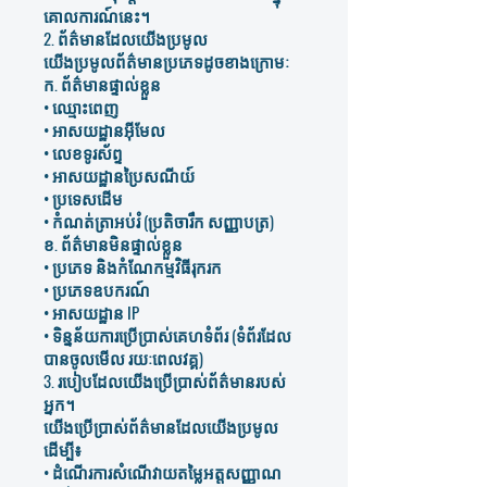
គោលការណ៍នេះ។
2. ព័ត៌មានដែលយើងប្រមូល
យើងប្រមូលព័ត៌មានប្រភេទដូចខាងក្រោមៈ
ក. ព័ត៌មានផ្ទាល់ខ្លួន
• ឈ្មោះពេញ
• អាសយដ្ឋានអ៊ីមែល
• លេខទូរស័ព្ទ
• អាសយដ្ឋានប្រៃសណីយ៍
• ប្រទេសដើម
• កំណត់ត្រាអប់រំ (ប្រតិចារឹក សញ្ញាបត្រ)
ខ. ព័ត៌មានមិនផ្ទាល់ខ្លួន
• ប្រភេទ និងកំណែកម្មវិធីរុករក
• ប្រភេទឧបករណ៍
• អាសយដ្ឋាន IP
• ទិន្នន័យការប្រើប្រាស់គេហទំព័រ (ទំព័រដែល
បានចូលមើល រយៈពេលវគ្គ)
3. របៀបដែលយើងប្រើប្រាស់ព័ត៌មានរបស់
អ្នក។
យើងប្រើប្រាស់ព័ត៌មានដែលយើងប្រមូល
ដើម្បី៖
• ដំណើរការសំណើវាយតម្លៃអត្តសញ្ញាណ