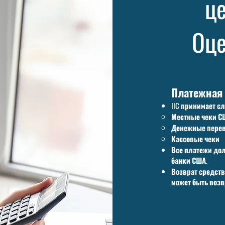
ц
Оце
Платежная
IIC принимает 
Местные чеки С
Денежные пере
Кассовые чеки
Все платежи до
банки США.
Возврат средств
может быть возв