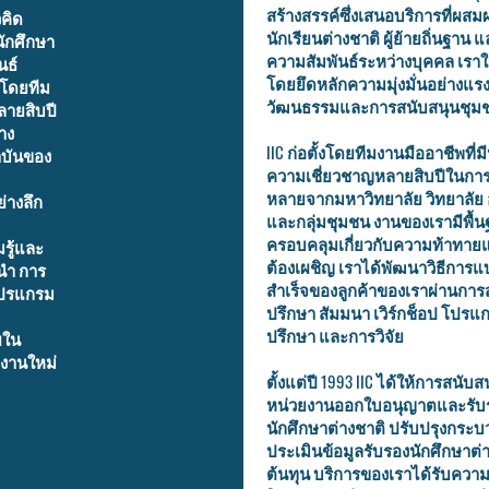
สร้างสรรค์ซึ่งเสนอบริการที่ผสม
วคิด
นักเรียนต่างชาติ ผู้ย้ายถิ่นฐาน
นักศึกษา
ความสัมพันธ์ระหว่างบุคคล เรา
นธ์
โดยยึดหลักความมุ่งมั่นอย่างแ
งโดยทีม
วัฒนธรรมและการสนับสนุนชุม
ลายสิบปี
าง
IIC ก่อตั้งโดยทีมงานมืออาชีพท
าบันของ
ความเชี่ยวชาญหลายสิบปีในการ
หลายจากมหาวิทยาลัย วิทยาลั
่างลึก
และกลุ่มชุมชน งานของเรามีพื้น
ครอบคลุมเกี่ยวกับความท้าทายแ
รู้และ
ต้องเผชิญ เราได้พัฒนาวิธีการ
นำ การ
สำเร็จของลูกค้าของเราผ่านกา
 โปรแกรม
ปรึกษา สัมมนา เวิร์กช็อป โปร
ปรึกษา และการวิจัย
ยใน
งานใหม่
ตั้งแต่ปี 1993 IIC ได้ให้การสนั
หน่วยงานออกใบอนุญาตและรับร
นักศึกษาต่างชาติ ปรับปรุงกระบ
ประเมินข้อมูลรับรองนักศึกษาต่า
ต้นทุน บริการของเราได้รับคว