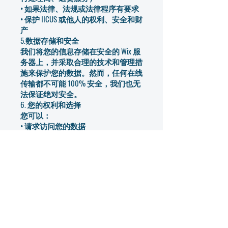
• 如果法律、法规或法律程序有要求
• 保护 IICUS 或他人的权利、安全和财
产
5.数据存储和安全
我们将您的信息存储在安全的 Wix 服
务器上，并采取合理的技术和管理措
施来保护您的数据。然而，任何在线
传输都不可能 100% 安全，我们也无
法保证绝对安全。
6. 您的权利和选择
您可以：
• 请求访问您的数据
• 请求更正或删除您的信息
• 选择退出营销传播
• 撤回您的同意（如适用）
要行使这些权利，请发送电子邮件至
info@iicus.com
或使用我们网站上的联
系表。
7. Cookie 和追踪技术
我们使用 Cookie 和分析工具（例如
Wix Analytics 或 Google Analytics）来改