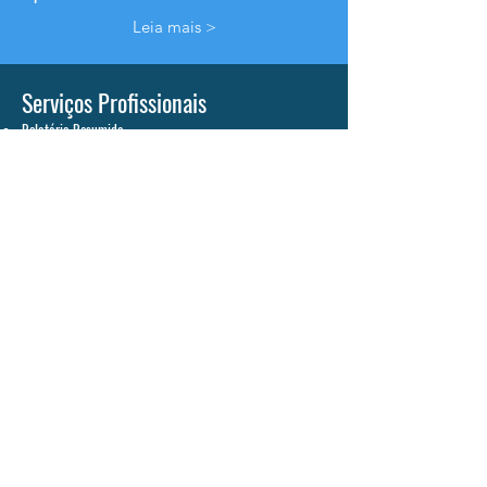
Leia mais >
Serviços Profissionais
Relatório Resumido
Análise
curso a curso
- sem clínica
Análise
curso a curso
com clínica
Outros serviços
Leia mais >
Opções de serviço rápido disponíveis
Super Rush: 24 horas
Expresso: 3 dias úteis
Prioridade: 5 dias úteis
Acelerado: 10 dias úteis