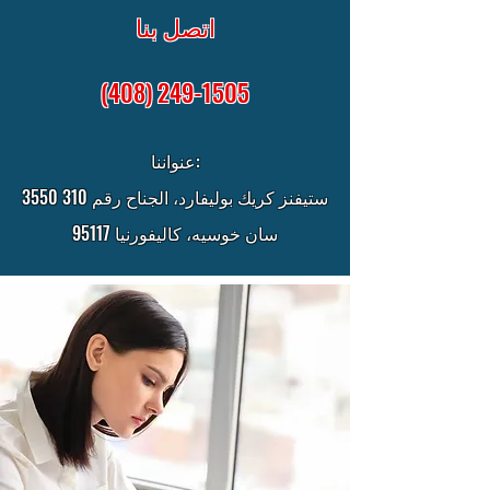
اتصل بنا
(408) 249-1505
عنواننا:
3550 ستيفنز كريك بوليفارد، الجناح رقم 310
سان خوسيه، كاليفورنيا 95117