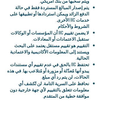
ويتم سحبها من بنك أمريكي.
يتم إصدار المبالغ المستردة فقط في حالة
الدفع الزائد ويمكن استردادها أو تطبيقها على
خدمات IIC الأخرى.
الشروط والأحكام
لا يضمن تقييم IIC أن المؤسسات أو الوكالات
ستقبل الاعتمادات أو المعادلات.
التقييم هو تقييم مستقل يعتمد على البحث
ويستند إلى المعلومات الأكاديمية والاعتمادية
الحالية.
تحتفظ IIC بالحق في عدم تقييم أي مستندات
يبدو أنها مُعدّلة أو مزورة أو مُتلاعب بها. في هذه
الحالات، لن يتم رد أي مبلغ.
نحافظ على السرية التامة. لن تُكشف أي
معلومات تتعلق بالتقييم لأي جهة خارجية دون
موافقة خطية من المتقدم.
تصبح الوثائق المُستلمة مباشرةً من
المؤسسات ملكًا لـ IIC. وتُعاد إليها الوثائق
المُستلمة من مُقدّم الطلب.