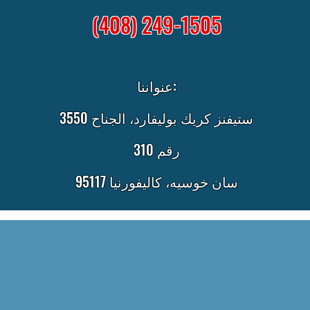
(408) 249-1505
عنواننا:
3550 ستيفنز كريك بوليفارد، الجناح
رقم 310
سان خوسيه، كاليفورنيا 95117